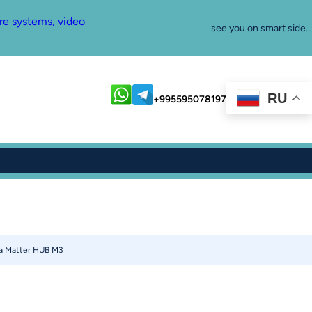
re systems, video
see you on smart side…
RU
+995595078197
a Matter HUB M3