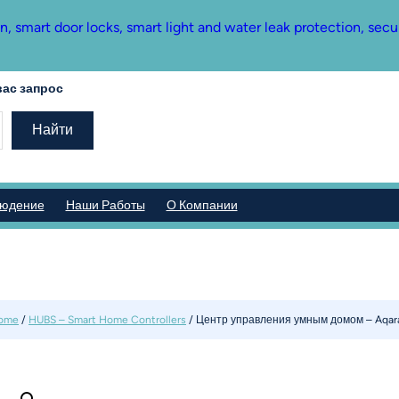
mart door locks, smart light and water leak protection, secu
ас запрос
Найти
людение
Наши Работы
О Компании
Home
/
HUBS – Smart Home Controllers
/ Центр управления умным домом – Aqar