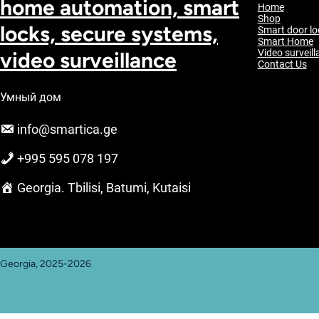
home automation, smart
Home
Shop
locks, secure systems,
Smart door lo
Smart Home
video surveillance
Video surveill
Contact Us
Умный дом
info@smartica.ge
+995 595 078 197
Georgia. Tbilisi, Batumi, Kutaisi
Georgia, 2025-2026