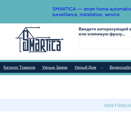
SMARTICA — smart home automation, s
surveillance, installation, service
Введите интересующий в
или ключевую фразу…
Каталог Товаров
Умные Замки
Умный Дом
Видеонаб
Home
/
Smart 