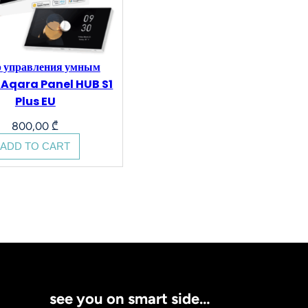
 управления умным
 Aqara Panel HUB S1
Plus EU
800,00
₾
ADD TO CART
see you on smart side…