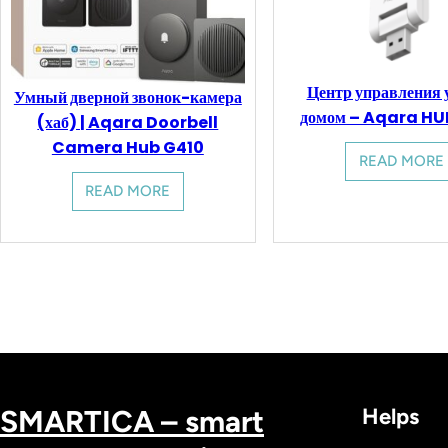
Центр управления
Умный дверной звонок-камера
домом – Aqara HU
(хаб) | Aqara Doorbell
Camera Hub G410
READ MORE
READ MORE
SMARTICA – smart
Helps