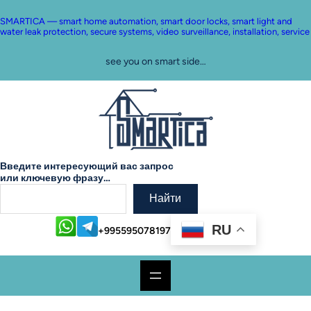
Skip
to
SMARTICA — smart home automation, smart door locks, smart light and
content
water leak protection, secure systems, video surveillance, installation, service
see you on smart side…
Введите интересующий вас запрос
или ключевую фразу…
Найти
RU
+995595078197