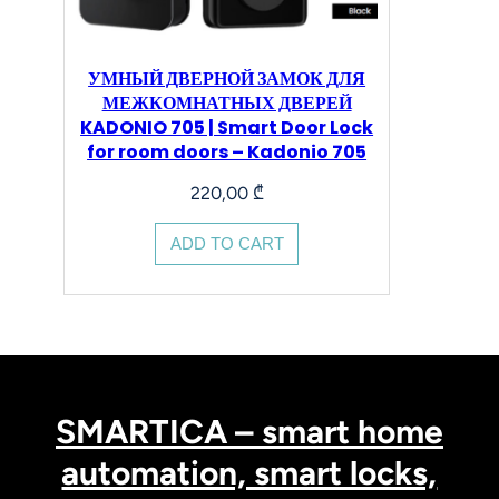
УМНЫЙ ДВЕРНОЙ ЗАМОК ДЛЯ
МЕЖКОМНАТНЫХ ДВЕРЕЙ
KADONIO 705 | Smart Door Lock
for room doors – Kadonio 705
220,00
₾
ADD TO CART
SMARTICA – smart home
automation, smart locks,