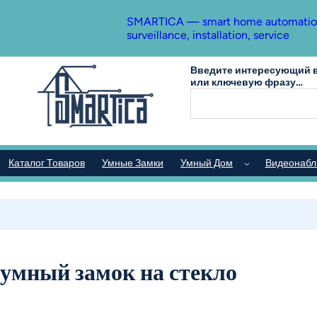
Skip
to
SMARTICA — smart home automation, s
content
surveillance, installation, service
Введите интересующий в
или ключевую фразу…
Каталог Товаров
Умные Замки
Умный Дом
Видеонаб
умный замок на стекло