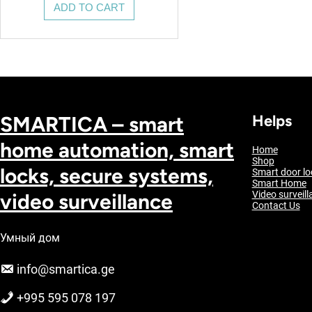
ADD TO CART
SMARTICA – smart
Helps
home automation, smart
Home
Shop
locks, secure systems,
Smart door lo
Smart Home
video surveillance
Video surveill
Contact Us
Умный дом
info@smartica.ge
+995 595 078 197