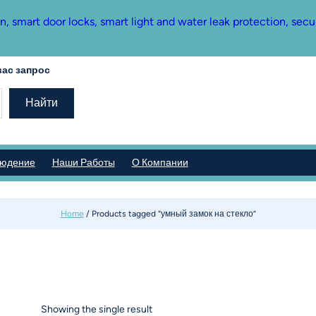
mart door locks, smart light and water leak protection, secu
ас запрос
Найти
людение
Наши Работы
О Компании
Home
/ Products tagged “умный замок на стекло”
Showing the single result