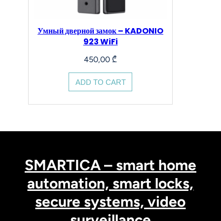
Умный дверной замок – KADONIO
923 WiFi
450,00
₾
ADD TO CART
SMARTICA – smart home
automation, smart locks,
secure systems, video
surveillance