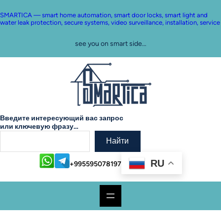
Skip
to
SMARTICA — smart home automation, smart door locks, smart light and
content
water leak protection, secure systems, video surveillance, installation, service
see you on smart side…
Введите интересующий вас запрос
или ключевую фразу…
Найти
RU
+995595078197